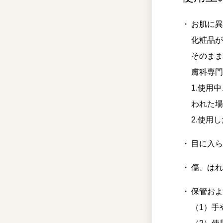
お肌に
化粧品
そのま
膚科専
1.使用
われた
2.使用
目に入
傷、は
保管お
（1）手