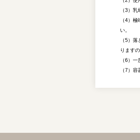
（2）使
（3）乳
（4）極
い。
（5）落
ります
（6）一
（7）容