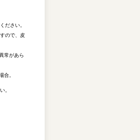
てください。
ますので、皮
異常があら
場合。
さい。