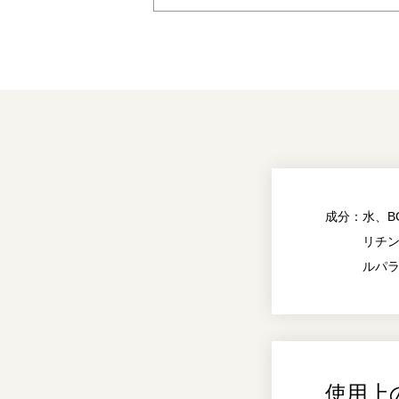
成分：
水、B
リチ
ルパ
使用上