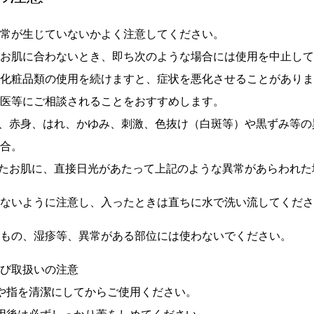
異常が生じていないかよく注意してください。
がお肌に合わないとき、即ち次のような場合には使用を中止し
ま化粧品類の使用を続けますと、症状を悪化させることがあり
門医等にご相談されることをおすすめします。
中、赤身、はれ、かゆみ、刺激、色抜け（白斑等）や黒ずみ等の
場合。
したお肌に、直接日光があたって上記のような異常があらわれた
らないように注意し、入ったときは直ちに水で洗い流してくだ
れもの、湿疹等、異常がある部位には使わないでください。
よび取扱いの注意
や指を清潔にしてからご使用ください。